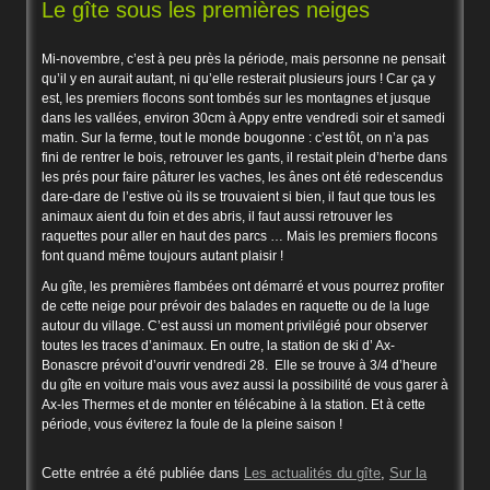
Le gîte sous les premières neiges
Mi-novembre, c’est à peu près la période, mais personne ne pensait
qu’il y en aurait autant, ni qu’elle resterait plusieurs jours ! Car ça y
est, les premiers flocons sont tombés sur les montagnes et jusque
dans les vallées, environ 30cm à Appy entre vendredi soir et samedi
matin. Sur la ferme, tout le monde bougonne : c’est tôt, on n’a pas
fini de rentrer le bois, retrouver les gants, il restait plein d’herbe dans
les prés pour faire pâturer les vaches, les ânes ont été redescendus
dare-dare de l’estive où ils se trouvaient si bien, il faut que tous les
animaux aient du foin et des abris, il faut aussi retrouver les
raquettes pour aller en haut des parcs … Mais les premiers flocons
font quand même toujours autant plaisir !
Au gîte, les premières flambées ont démarré et vous pourrez profiter
de cette neige pour prévoir des balades en raquette ou de la luge
autour du village. C’est aussi un moment privilégié pour observer
toutes les traces d’animaux. En outre, la station de ski d’ Ax-
Bonascre prévoit d’ouvrir vendredi 28. Elle se trouve à 3/4 d’heure
du gîte en voiture mais vous avez aussi la possibilité de vous garer à
Ax-les Thermes et de monter en télécabine à la station. Et à cette
période, vous éviterez la foule de la pleine saison !
Cette entrée a été publiée dans
Les actualités du gîte
,
Sur la