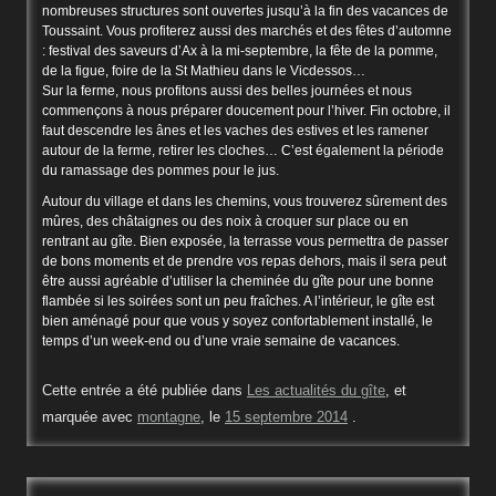
nombreuses structures sont ouvertes jusqu’à la fin des vacances de
Toussaint. Vous profiterez aussi des marchés et des fêtes d’automne
: festival des saveurs d’Ax à la mi-septembre, la fête de la pomme,
de la figue, foire de la St Mathieu dans le Vicdessos…
Sur la ferme, nous profitons aussi des belles journées et nous
commençons à nous préparer doucement pour l’hiver. Fin octobre, il
faut descendre les ânes et les vaches des estives et les ramener
autour de la ferme, retirer les cloches… C’est également la période
du ramassage des pommes pour le jus.
Autour du village et dans les chemins, vous trouverez sûrement des
mûres, des châtaignes ou des noix à croquer sur place ou en
rentrant au gîte. Bien exposée, la terrasse vous permettra de passer
de bons moments et de prendre vos repas dehors, mais il sera peut
être aussi agréable d’utiliser la cheminée du gîte pour une bonne
flambée si les soirées sont un peu fraîches. A l’intérieur, le gîte est
bien aménagé pour que vous y soyez confortablement installé, le
temps d’un week-end ou d’une vraie semaine de vacances.
Cette entrée a été publiée dans
Les actualités du gîte
, et
marquée avec
montagne
, le
15 septembre 2014
.