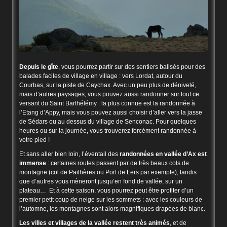
Depuis le gîte
, vous pourrez partir sur des sentiers balisés pour des
balades faciles de village en village : vers Lordat, autour du
Courbas, sur la piste de Caychax. Avec un peu plus de dénivelé,
mais d’autres paysages, vous pouvez aussi randonner sur tout ce
versant du Saint Barthélémy : la plus connue est la randonnée à
l’Etang d’Appy, mais vous pouvez aussi choisir d’aller vers la jasse
de Sédars ou au dessus du village de Senconac. Pour quelques
heures ou sur la journée, vous trouverez forcément randonnée à
votre pied !
Et sans aller bien loin, l’éventail des
randonnées en vallée d’Ax est
immense
: certaines routes passent par de très beaux cols de
montagne (col de Pailhères ou Port de Lers par exemple), tandis
que d’autres vous mèneront jusqu’en fond de vallée, sur un
plateau… Et à cette saison, vous pourrez peut être profiter d’un
premier petit coup de neige sur les sommets : avec les couleurs de
l’automne, les montagnes sont alors magnifiques drapées de blanc.
Les villes et villages de la vallée restent très animés
, et de