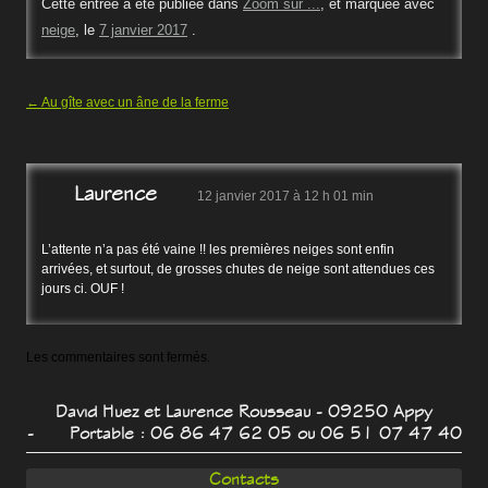
Cette entrée a été publiée dans
Zoom sur ...
, et marquée avec
neige
, le
7 janvier 2017
.
Navigation des articles
←
Au gîte avec un âne de la ferme
Laurence
12 janvier 2017 à 12 h 01 min
L’attente n’a pas été vaine !! les premières neiges sont enfin
arrivées, et surtout, de grosses chutes de neige sont attendues ces
jours ci. OUF !
Les commentaires sont fermés.
David Huez et Laurence Rousseau - 09250 Appy
- Portable : 06 86 47 62 05 ou 06 51 07 47 40
Contacts