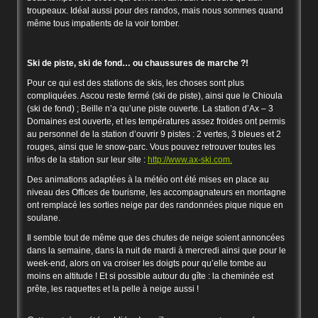
troupeaux. Idéal aussi pour des randos, mais nous sommes quand
même tous impatients de la voir tomber.
Ski de piste, ski de fond… ou chaussures de marche ?!
Pour ce qui est des stations de skis, les choses sont plus
compliquées. Ascou reste fermé (ski de piste), ainsi que le Chioula
(ski de fond) ; Beille n’a qu’une piste ouverte. La station d’Ax – 3
Domaines est ouverte, et les températures assez froides ont permis
au personnel de la station d’ouvrir 9 pistes : 2 vertes, 3 bleues et 2
rouges, ainsi que le snow-parc. Vous pouvez retrouver toutes les
infos de la station sur leur site :
http://www.ax-ski.com.
Des animations adaptées à la météo ont été mises en place au
niveau des Offices de tourisme, les accompagnateurs en montagne
ont remplacé les sorties neige par des randonnées pique nique en
soulane.
Il semble tout de même que des chutes de neige soient annoncées
dans la semaine, dans la nuit de mardi à mercredi ainsi que pour le
week-end, alors on va croiser les doigts pour qu’elle tombe au
moins en altitude ! Et si possible autour du gîte : la cheminée est
prête, les raquettes et la pelle à neige aussi !